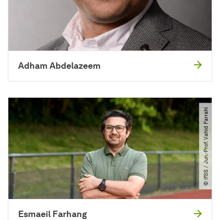
Adham Abdelazeem
© IfSS ​/​ Jun.-Prof. Vahid Farrahi
Esmaeil Farhang