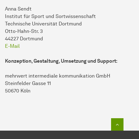
Anna Sendt
Institut für Sport und Sortwissenschaft
Technische Uni­ver­si­tät Dort­mund
Otto-Hahn-Str. 3
44227 Dort­mund
E-Mail
Konzeption, Gestaltung, Umsetzung und Support:
mehrwert intermediale kommunikation GmbH
Steinfelder Gasse 11
50670 Köln
Zum Seit