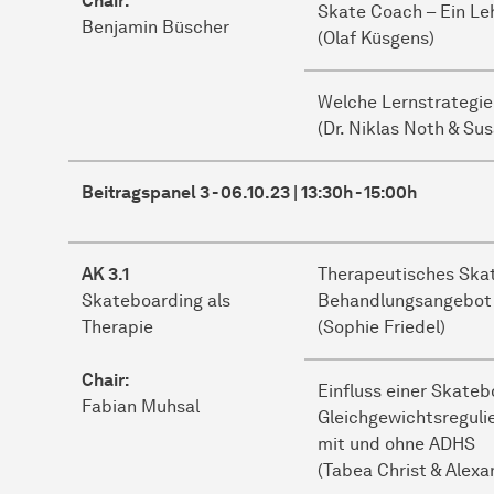
Chair:
Skate Coach – Ein Leh
Benjamin Büscher
(Olaf Küsgens)
Welche Lernstrategi
(Dr. Niklas Noth & S
Beitragspanel 3 - 06.10.23 | 13:30h - 15:00h
AK 3.1
Therapeutisches Skat
Skateboarding als
Behandlungsangebot 
Therapie
(Sophie Friedel)
Chair:
Einfluss einer Skateb
Fabian Muhsal
Gleichgewichtsregulie
mit und ohne ADHS
(Tabea Christ & Alexa