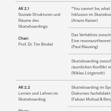
AK 2.1
“You cannot be, what
Soziale Strukturen und
Inklusion im Skatebo
Räume des
(Ariane Kaiser)
Skateboardings
Das Verhältnis zwisc
Chair:
Eine resonanztheoret
Prof. Dr. Tim Bindel
(Paul Klausing)
Skateboarding zwisch
räumlichen Konflikt i
(Niklas Lütgerodt)
AK 2.2
Skateboarding im Spo
Lernen und Lehren im
Diskurses fachdidakt
Skateboarding
(Fabian Muhsal & Ben