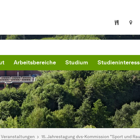
ut
Arbeitsbereiche
Studium
Studieninteress
ind hier:
artseite des Sportinstituts der TU Dortmund
Veranstaltungen
15. Jahrestagung dvs-Kommission "Sport und Ra