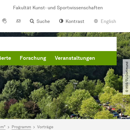
Fakultät Kunst- und Sportwissenschaften
Suche
Kontrast
English
ierte
Forschung
Veranstaltungen
© IfSS​/​TU Dortmund
um"
Programm
Vorträge