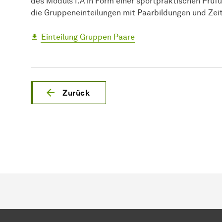
des Moduls I.A in Form einer sportpraktischen Prüfu
die Gruppeneinteilungen mit Paarbildungen und Zei
Einteilung Gruppen Paare
Zurück