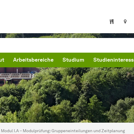
ut
Arbeitsbereiche
Studium
Studieninteress
ind hier:
artseite des Sportinstituts der TU Dortmund
Modul I.A – Modulprüfung: Gruppeneinteilungen und Zeitplanung