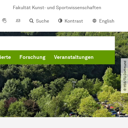
Fakultät Kunst- und Sportwissenschaften
Suche
Kontrast
English
ierte
Forschung
Veranstaltungen
© IfSS​/​TU Dortmund