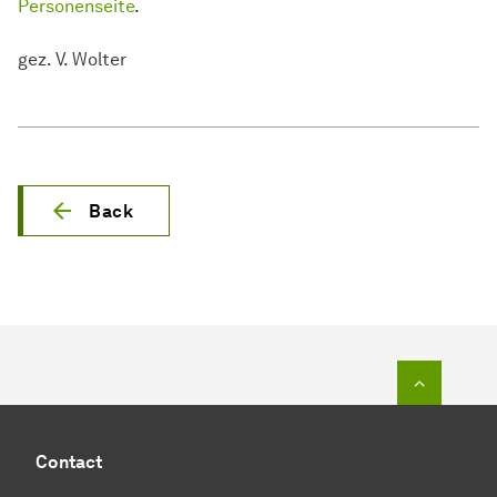
Personenseite
.
gez. V. Wolter
Back
To top o
Contact