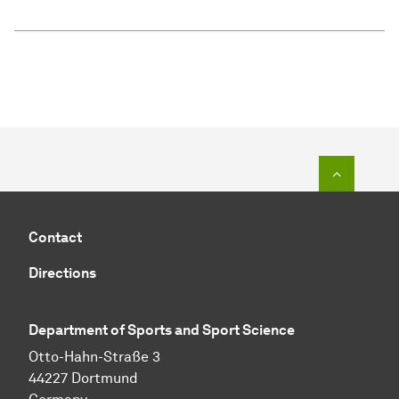
To top o
Contact
Directions
Department of Sports and Sport Science
Otto-Hahn-Straße 3
44227 Dortmund